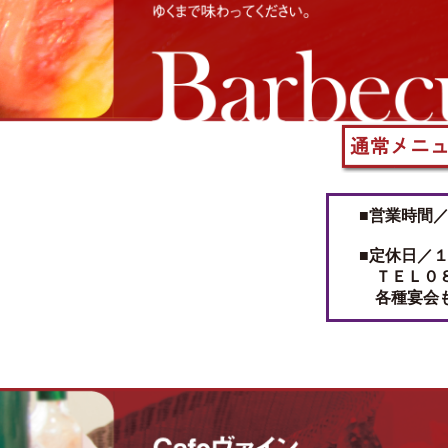
■営業時間
■定休日／
ＴＥＬ０８
各種宴会も